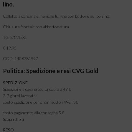
lino.
Colletto a coreana e maniche lunghe con bottone sul polsino.
Chiusura frontale con abbottonatura.
TG. S/M/L/XL
€ 19,95
COD. 1408781997
Politica: Spedizione e resi CVG Gold
SPEDIZIONE
Spedizione a casa gratuita sopra a 49 €
2-7 giorni lavorativi
costo spedizione per ordini sotto i 49€ : 5€
costo pagamento alla consegna 5 €
Scopri di più
RESO