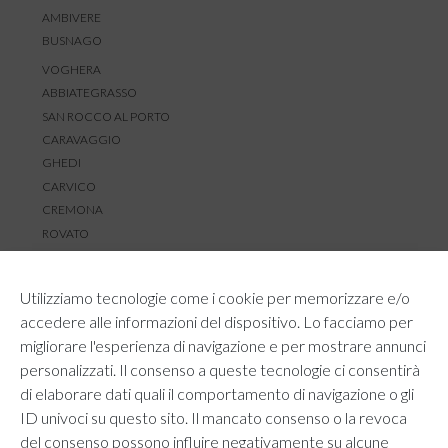
AMBIVERE
BUSNAGO
VOGHERA
ABBIATEGRASSO
SAN ROCCO AL PORTO
CARAVAGGIO
GHEDI
CARVICO
CREMONA
ROVATO
SERVIZIO CLIENTI
Utilizziamo tecnologie come i cookie per memorizzare e/o
TEMPI E COSTI DI SPEDIZIONE
accedere alle informazioni del dispositivo. Lo facciamo per
METODI DI PAGAMENTO
migliorare l'esperienza di navigazione e per mostrare annunci
RESI E RIMBORSI
personalizzati. Il consenso a queste tecnologie ci consentirà
DIRITTO DI RECESSO
di elaborare dati quali il comportamento di navigazione o gli
REGOLAMENTO LOYALTY
ID univoci su questo sito. Il mancato consenso o la revoca
CONTATTACI
del consenso possono influire negativamente su alcune