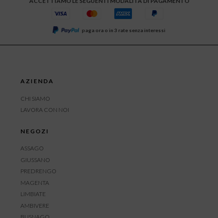
ACCETTIAMO LE SEGUENTI MODALITÀ DI PAGAMENTO
paga ora o in 3 rate senza interessi
AZIENDA
CHI SIAMO
LAVORA CON NOI
NEGOZI
ASSAGO
GIUSSANO
PREDRENGO
MAGENTA
LIMBIATE
AMBIVERE
BUSNAGO