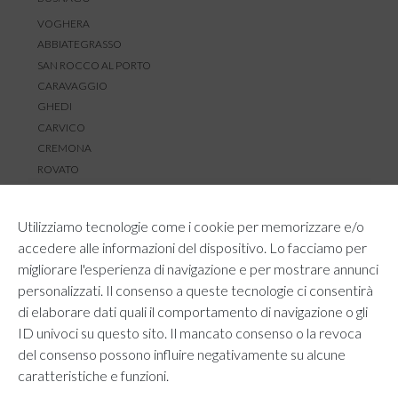
VOGHERA
ABBIATEGRASSO
SAN ROCCO AL PORTO
CARAVAGGIO
GHEDI
CARVICO
CREMONA
ROVATO
SERVIZIO CLIENTI
Utilizziamo tecnologie come i cookie per memorizzare e/o
TEMPI E COSTI DI SPEDIZIONE
accedere alle informazioni del dispositivo. Lo facciamo per
METODI DI PAGAMENTO
migliorare l'esperienza di navigazione e per mostrare annunci
RESI E RIMBORSI
personalizzati. Il consenso a queste tecnologie ci consentirà
DIRITTO DI RECESSO
di elaborare dati quali il comportamento di navigazione o gli
REGOLAMENTO LOYALTY
ID univoci su questo sito. Il mancato consenso o la revoca
CONTATTACI
del consenso possono influire negativamente su alcune
caratteristiche e funzioni.