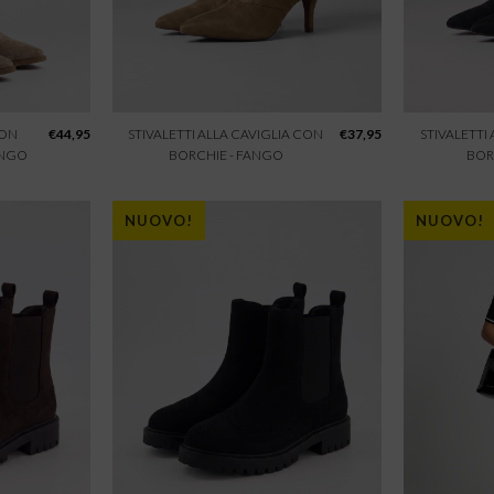
CON
€
44,95
STIVALETTI ALLA CAVIGLIA CON
€
37,95
STIVALETTI
ANGO
BORCHIE - FANGO
BOR
NUOVO!
NUOVO!