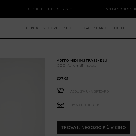
SALDI IN TUTTI I NOSTRI STORE
SPEDIZIONI ONLINE SOS
CERCA
NEGOZI
INFO
LOYALTY CARD
LOGIN
CHI SIAMO
LAVORA CON NOI
ABITO MIDI IN STRASS - BLU
RESI E RIMBORSI
COD: Abito midi in strass
€
27,95
ACQUISTA UNA GIFTCARD
TROVA UN NEGOZIO
TROVA IL NEGOZIO PIÙ VICINO