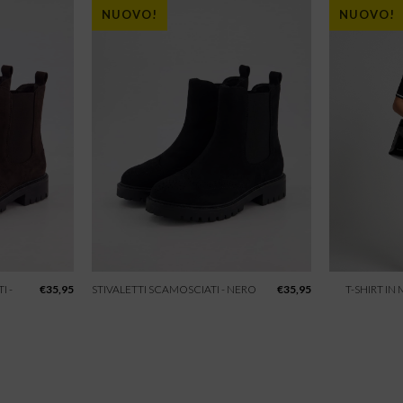
NUOVO!
NUOVO!
I -
€
35,95
STIVALETTI SCAMOSCIATI - NERO
€
35,95
T-SHIRT IN