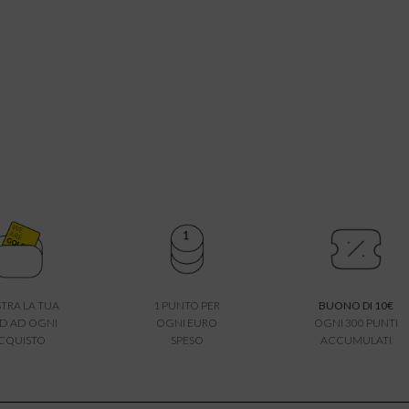
TRA LA TUA
1 PUNTO PER
BUONO DI 10€
D AD OGNI
OGNI EURO
OGNI 300 PUNTI
CQUISTO
SPESO
ACCUMULATI