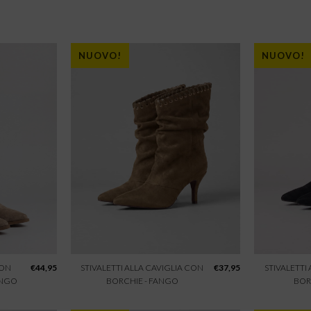
NUOVO!
NUOVO!
CON
€
44,95
STIVALETTI ALLA CAVIGLIA CON
€
37,95
STIVALETTI
ANGO
BORCHIE - FANGO
BOR