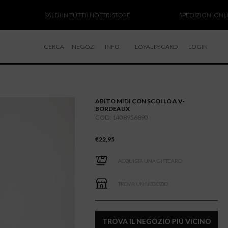
SALDI IN TUTTI I NOSTRI STORE
SPEDIZIONI ONLINE SO
CERCA
NEGOZI
INFO
LOYALTY CARD
LOGIN
CHI SIAMO
LAVORA CON NOI
ABITO MIDI CON SCOLLO A V-
RESI E RIMBORSI
BORDEAUX
COD: 1408956890
€
22,95
ACQUISTA UNA GIFTCARD
TROVA UN NEGOZIO
TROVA IL NEGOZIO PIÙ VICINO