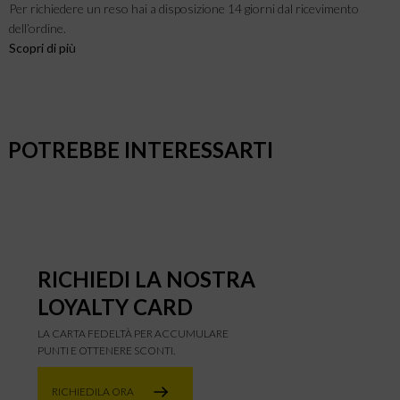
Per richiedere un reso hai a disposizione 14 giorni dal ricevimento
dell’ordine.
Scopri di pi
ù
POTREBBE INTERESSARTI
RICHIEDI LA NOSTRA
LOYALTY CARD
LA CARTA FEDELTÀ PER ACCUMULARE
PUNTI E OTTENERE SCONTI.
RICHIEDILA ORA