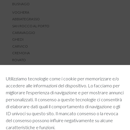
BUSNAGO
VOGHERA
ABBIATEGRASSO
SAN ROCCO AL PORTO
CARAVAGGIO
GHEDI
CARVICO
CREMONA
ROVATO
SERVIZIO CLIENTI
Utilizziamo tecnologie come i cookie per memorizzare e/o
TEMPI E COSTI DI SPEDIZIONE
accedere alle informazioni del dispositivo. Lo facciamo per
METODI DI PAGAMENTO
migliorare l'esperienza di navigazione e per mostrare annunci
RESI E RIMBORSI
personalizzati. Il consenso a queste tecnologie ci consentirà
DIRITTO DI RECESSO
di elaborare dati quali il comportamento di navigazione o gli
REGOLAMENTO LOYALTY
ID univoci su questo sito. Il mancato consenso o la revoca
CONTATTACI
del consenso possono influire negativamente su alcune
caratteristiche e funzioni.