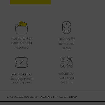
MOSTRA LA TUA
1 PUNTO PER
CARD AD OGNI
OGNI EURO
ACQUISTO
SPESO
ACCESSO A
BUONO DI 10€
VANTAGGI
OGNI 300 PUNTI
SPECIALI
ACCUMULATI
CVG GOLD
/
BLOG
/ ABITO LUNGO IN MAGLIA - NERO