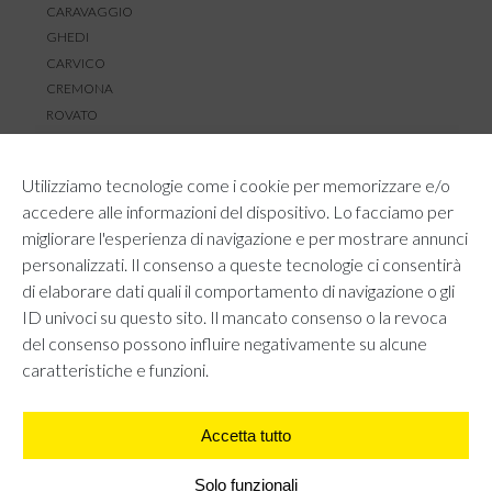
CARAVAGGIO
GHEDI
CARVICO
CREMONA
ROVATO
SERVIZIO CLIENTI
Utilizziamo tecnologie come i cookie per memorizzare e/o
TEMPI E COSTI DI SPEDIZIONE
accedere alle informazioni del dispositivo. Lo facciamo per
METODI DI PAGAMENTO
migliorare l'esperienza di navigazione e per mostrare annunci
RESI E RIMBORSI
personalizzati. Il consenso a queste tecnologie ci consentirà
DIRITTO DI RECESSO
di elaborare dati quali il comportamento di navigazione o gli
REGOLAMENTO LOYALTY
ID univoci su questo sito. Il mancato consenso o la revoca
CONTATTACI
del consenso possono influire negativamente su alcune
caratteristiche e funzioni.
Accetta tutto
AREA LEGALE
PRIVACY POLICY
COOKIE POLICY
Solo funzionali
UNI GRUPPO S.R.L - Viale Angelo Filippetti 24, 20122 Milano.