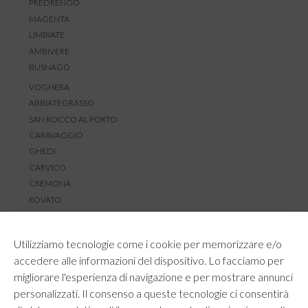
PREDRENGO
MAGENTA
LIMBIATE
AMBIVERE
BUSNAGO
VOGHERA
ABBIATEGRASSO
SAN ROCCO AL PORTO
CARAVAGGIO
GHEDI
CARVICO
CREMONA
ROVATO
SERVIZIO CLIENTI
Utilizziamo tecnologie come i cookie per memorizzare e/o
TEMPI E COSTI DI SPEDIZIONE
accedere alle informazioni del dispositivo. Lo facciamo per
METODI DI PAGAMENTO
migliorare l'esperienza di navigazione e per mostrare annunci
RESI E RIMBORSI
personalizzati. Il consenso a queste tecnologie ci consentirà
DIRITTO DI RECESSO