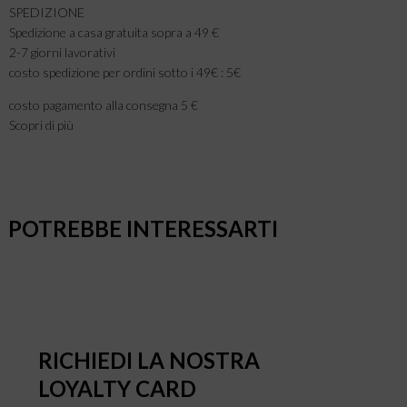
SPEDIZIONE
Spedizione a casa gratuita sopra a 49 €
2-7 giorni lavorativi
costo spedizione per ordini sotto i 49€ : 5€
costo pagamento alla consegna 5 €
Scopri di più
POTREBBE INTERESSARTI
RICHIEDI LA NOSTRA
LOYALTY CARD