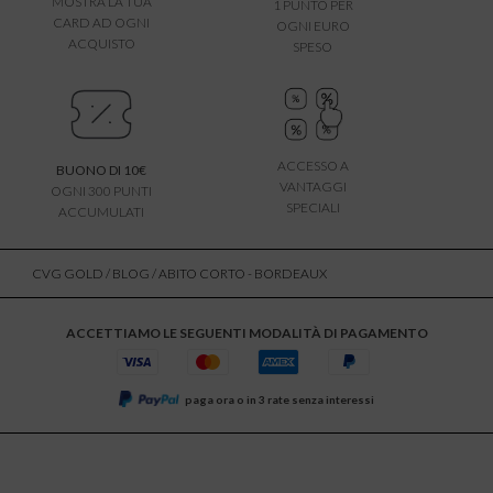
MOSTRA LA TUA
1 PUNTO PER
CARD AD OGNI
OGNI EURO
ACQUISTO
SPESO
ACCESSO A
BUONO DI 10€
VANTAGGI
OGNI 300 PUNTI
SPECIALI
ACCUMULATI
CVG GOLD
/
BLOG
/ ABITO CORTO - BORDEAUX
ACCETTIAMO LE SEGUENTI MODALITÀ DI PAGAMENTO
paga ora o in 3 rate senza interessi