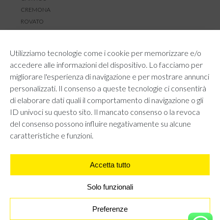
CREMONA
ROVATO
SERVIZIO CLIENTI
Utilizziamo tecnologie come i cookie per memorizzare e/o
TEMPI E COSTI DI SPEDIZIONE
accedere alle informazioni del dispositivo. Lo facciamo per
METODI DI PAGAMENTO
migliorare l'esperienza di navigazione e per mostrare annunci
RESI E RIMBORSI
personalizzati. Il consenso a queste tecnologie ci consentirà
DIRITTO DI RECESSO
di elaborare dati quali il comportamento di navigazione o gli
REGOLAMENTO LOYALTY
ID univoci su questo sito. Il mancato consenso o la revoca
CONTATTACI
del consenso possono influire negativamente su alcune
caratteristiche e funzioni.
Accetta tutto
AREA LEGALE
PRIVACY POLICY
COOKIE POLICY
Solo funzionali
UNI GRUPPO S.R.L - Viale Angelo Filippetti 24, 20122 Milano.
All right reserved P.IVA 10405840967
Preferenze
ABITO CORTO - BORDEAUX
€
22,95