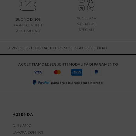
ACCESSO A
BUONO DI 10€
VANTAGGI
OGNI 300 PUNTI
SPECIALI
ACCUMULATI
CVG GOLD
/
BLOG
/ ABITO CON SCOLLO A CUORE - NERO
ACCETTIAMO LE SEGUENTI MODALITÀ DI PAGAMENTO
paga ora o in 3 rate senza interessi
AZIENDA
CHI SIAMO
LAVORA CON NOI