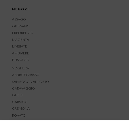
NEGOZI
ASSAGO
GIUSSANO
PREDRENGO
MAGENTA
LIMBIATE
AMBIVERE
BUSNAGO
VOGHERA
ABBIATEGRASSO
SAN ROCCO AL PORTO
CARAVAGGIO
GHEDI
CARVICO
CREMONA
ROVATO
SERVIZIO CLIENTI