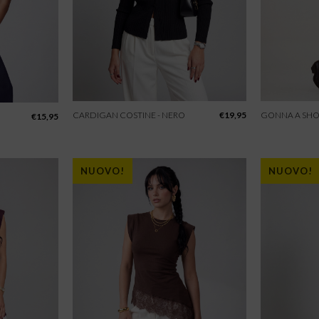
CARDIGAN COSTINE - NERO
€
19,95
GONNA A SHO
€
15,95
NUOVO!
NUOVO!