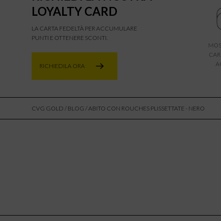
LOYALTY CARD
LA CARTA FEDELTÀ PER ACCUMULARE
PUNTI E OTTENERE SCONTI.
MOS
CAR
A
RICHIEDILA ORA
CVG GOLD
/
BLOG
/ ABITO CON ROUCHES PLISSETTATE - NERO