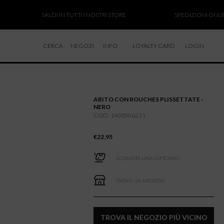
SALDI IN TUTTI I NOSTRI STORE
SPEDIZIONI ONLINE S
CERCA
NEGOZI
INFO
LOYALTY CARD
LOGIN
CHI SIAMO
LAVORA CON NOI
ABITO CON ROUCHES PLISSETTATE -
RESI E RIMBORSI
NERO
COD: 1408506231
€
22,95
ACQUISTA UNA GIFTCARD
TROVA UN NEGOZIO
TROVA IL NEGOZIO PIÙ VICINO