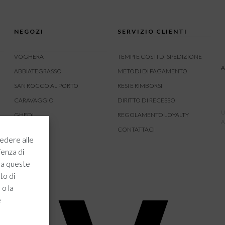
NEGOZI
SERVIZIO CLIENTI
VOGHERA
TEMPI E COSTI DI SPEDIZIONE
A
ABBIATEGRASSO
METODI DI PAGAMENTO
SAN ROCCO AL PORTO
RESI E RIMBORSI
CARAVAGGIO
DIRITTO DI RECESSO
U
GHEDI
REGOLAMENTO LOYALTY
A
CARVICO
CONTATTACI
edere alle
CREMONA
ienza di
ROVATO
 a queste
to di
 o la
e