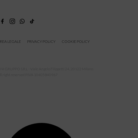
REA LEGALE
PRIVACY POLICY
COOKIE POLICY
NI GRUPPO S.R.L - Viale Angelo Filippetti 24, 20122 Milano.
ll right reserved P.IVA 10405840967