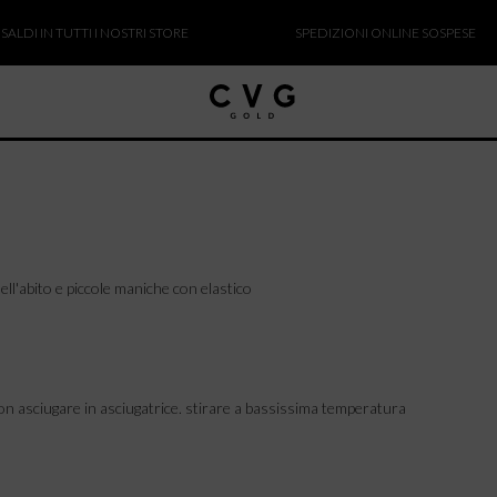
I IN TUTTI I NOSTRI STORE
SPEDIZIONI ONLINE SOSPESE
ll'abito e piccole maniche con elastico
on asciugare in asciugatrice. stirare a bassissima temperatura