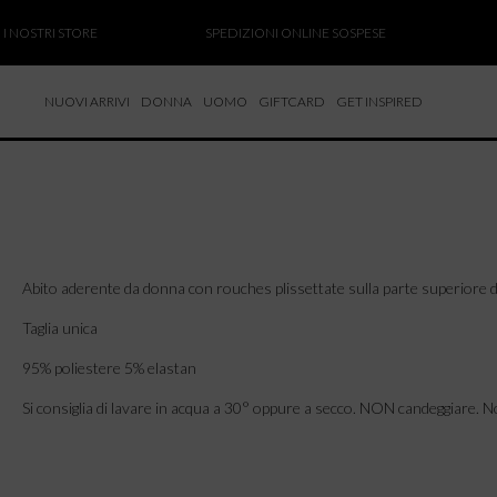
OSTRI STORE
SPEDIZIONI ONLINE SOSPESE
SALD
NUOVI ARRIVI
DONNA
UOMO
GIFTCARD
GET INSPIRED
 NUOVI ARRIVI
CCHE
TALONI
LIETTE
LIONI
Abito aderente da donna con rouches plissettate sulla parte superiore de
ICIE
Taglia unica
95% poliestere 5% elastan
Si consiglia di lavare in acqua a 30° oppure a secco. NON candeggiare. N