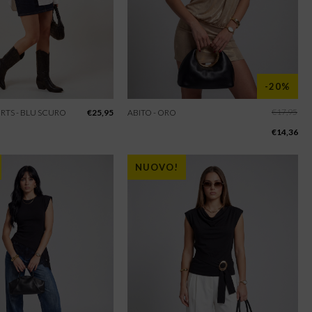
-20%
€
17,95
RTS - BLU SCURO
€
25,95
ABITO - ORO
€
14,36
NUOVO!