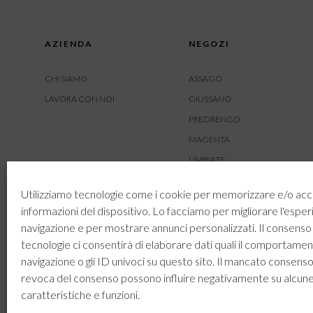
AZIENDA
NEGOZI
CHI SIAMO
ASSAGO
LAVORA CON NOI
GIUSSANO
PREDRENGO
MAGENTA
LIMBIATE
AMBIVERE
Utilizziamo tecnologie come i cookie per memorizzare e/o acc
BUSNAGO
informazioni del dispositivo. Lo facciamo per migliorare l'esper
navigazione e per mostrare annunci personalizzati. Il consenso
tecnologie ci consentirà di elaborare dati quali il comportamen
navigazione o gli ID univoci su questo sito. Il mancato consenso
revoca del consenso possono influire negativamente su alcun
caratteristiche e funzioni.